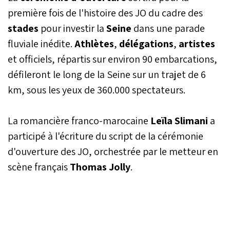
Tokyo 2020 et qui suscite
première fois de l'histoire des JO du cadre des
de nombreux espoirs de
stades
pour investir la
Seine
dans une parade
médaille pour le
fluviale inédite.
Athlètes
Royaume, spécialement
,
délégations
,
artistes
en athlétisme, en football
et officiels, répartis sur environ 90 embarcations,
et en boxe.
défileront le long de la Seine sur un trajet de 6
km, sous les yeux de 360.000 spectateurs.
La romancière franco-marocaine
Leïla Slimani
a
participé à l'écriture du script de la cérémonie
d'ouverture des JO, orchestrée par le metteur en
scène français
Thomas
Jolly
.