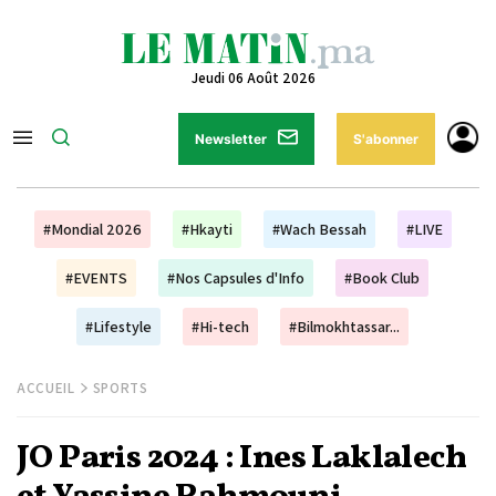
Jeudi 06 Août 2026
Newsletter
S'abonner
#Mondial 2026
#Hkayti
#Wach Bessah
#LIVE
#EVENTS
#Nos Capsules d'Info
#Book Club
#Lifestyle
#Hi-tech
#Bilmokhtassar...
ACCUEIL
SPORTS
JO Paris 2024 : Ines Laklalech