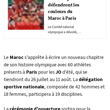
défendront les
couleurs du
Maroc à Paris
Le Comité national
olympique a dévoilé,
mardi, la liste finale des
athlètes marocains
qualifiés pour les Jeux
olympiques de Paris 2024
Le
Maroc
s’apprête à écrire un nouveau chapitre
qui démarre le 26 juillet.
Au total, 60 sportifs
de son histoire olympique avec 60 athlètes
marocains défendront les
présents à
Paris
pour les
JO
d'été, qui se
couleurs nationales dans
tiendront du 26 juillet au 11 août. La
19 disciplines lors de la
délégation
grand-messe du sport
sportive nationale
, composée de 42 hommes et
mondial, 42 hommes et 18
18 femmes, participera à 19 disciplines.
femmes. Un nombre
supérieur à celui de la
dernière participation du
La
cérémonie d'ouverture
sortira pour la
Maroc lors des JO de