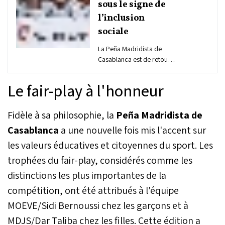
sous le signe de
l’inclusion
sociale
La Peña Madridista de
Casablanca est de retour.
Dans une conférence de
presse prévue ce jeudi à la
Le fair-play à l'honneur
Chambre de commerce
espagnole, l’association
lèvera le voile sur la 20e
Fidèle à sa philosophie, la
Peña Madridista de
édition de son tournoi de
Casablanca
a une nouvelle fois mis l'accent sur
football destiné aux jeunes
les valeurs éducatives et citoyennes du sport. Les
garçons, ainsi que sur la
14e édition du Trophée
trophées du fair-play, considérés comme les
MDJS/Peña réservé aux
distinctions les plus importantes de la
jeunes filles. Un double
rendez-vous qui s’inscrit
compétition, ont été attribués à l'équipe
dans une dynamique
MOEVE/Sidi Bernoussi chez les garçons et à
sociale et éducative
désormais bien ancrée
MDJS/Dar Taliba chez les filles. Cette édition a