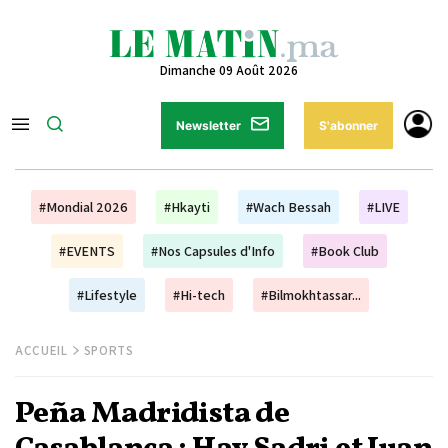
Dimanche 09 Août 2026
Newsletter
S'abonner
#Mondial 2026
#Hkayti
#Wach Bessah
#LIVE
#EVENTS
#Nos Capsules d'Info
#Book Club
#Lifestyle
#Hi-tech
#Bilmokhtassar...
ACCUEIL
SPORTS
Peña Madridista de