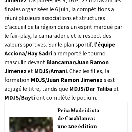
Jimenez
. Disputées les 9, 16 et 23 mai avant les
finales organisées le 6 juin, la compétitions a
réuni plusieurs associations et structures
d'accueil de la région dans un esprit marqué par
le fair-play, la camaraderie et le respect des
valeurs sportives. Sur le plan sportif,
l'équipe
Acciona/Hay Sadri
a remporté le tournoi
masculin devant
Blancamar/Juan Ramon
Jimenez
et
MDJS/Amani
. Chez les filles, la
formation
MDJS/Juan Ramon Jimenez
s'est
adjugé le titre, tandis que
MDJS/Dar Taliba
et
MDJS/Bayti
ont complété le podium.
Peña Madridista
de Casablanca :
une 20e édition