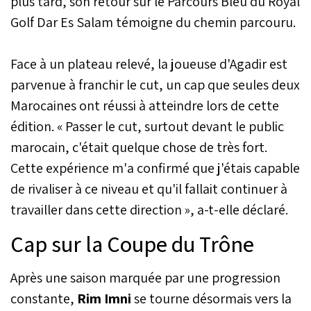
plus tard, son retour sur le Parcours Bleu du Royal
meilleur club du pays.
Golf Dar Es Salam témoigne du chemin parcouru.
Face à un plateau relevé, la joueuse d'Agadir est
parvenue à franchir le cut, un cap que seules deux
Marocaines ont réussi à atteindre lors de cette
édition. « Passer le cut, surtout devant le public
marocain, c'était quelque chose de très fort.
Cette expérience m'a confirmé que j'étais capable
de rivaliser à ce niveau et qu'il fallait continuer à
travailler dans cette direction », a-t-elle déclaré.
Cap sur la Coupe du Trône
Après une saison marquée par une progression
constante,
Rim Imni
se tourne désormais vers la