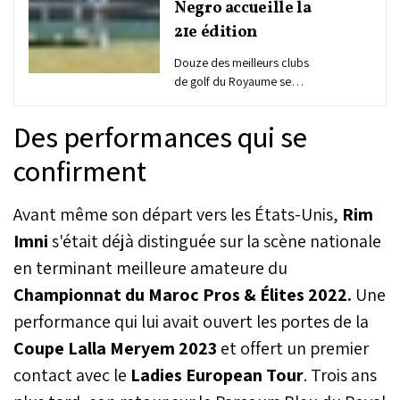
Negro accueille la
21e édition
Douze des meilleurs clubs
de golf du Royaume se
donnent rendez-vous, du
7 au 11 juillet, au Royal
Des performances qui se
Golf de Cabo Negro à
l'occasion de la 21e
confirment
édition de la Coupe du
Trône. Organisée dans un
Avant même son départ vers les États-Unis,
Rim
cadre exceptionnel entre
mer et montagne, cette
Imni
s'était déjà distinguée sur la scène nationale
compétition par équipes,
en terminant meilleure amateure du
devenue un rendez-vous
incontournable du
Championnat du Maroc Pros & Élites 2022.
Une
calendrier national,
performance qui lui avait ouvert les portes de la
réunira plusieurs des
meilleurs amateurs
Coupe Lalla Meryem 2023
et offert un premier
marocains avec, en ligne
contact avec le
Ladies European Tour
. Trois ans
de mire, le prestigieux
trophée récompensant le