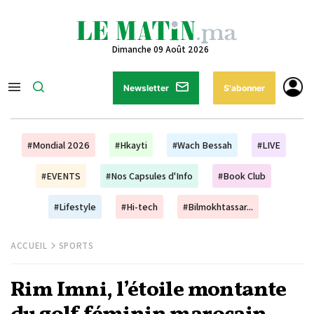
Dimanche 09 Août 2026
Newsletter
S'abonner
#Mondial 2026
#Hkayti
#Wach Bessah
#LIVE
#EVENTS
#Nos Capsules d'Info
#Book Club
#Lifestyle
#Hi-tech
#Bilmokhtassar...
ACCUEIL
SPORTS
Rim Imni, l’étoile montante