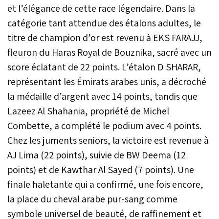
et l’élégance de cette race légendaire. Dans la
également été riche en
émotions, avec la
catégorie tant attendue des étalons adultes, le
poursuite du Grand Prix
titre de champion d’or est revenu à EKS FARAJJ,
Mohammed VI, ponctuée
par la victoire de la Sorba
fleuron du Haras Royal de Bouznika, sacré avec un
de Marrakech-Safi, dirigée
score éclatant de 22 points. L’étalon D SHARAR,
par le Moqaddem El
Mehdi Anjar.
représentant les Émirats arabes unis, a décroché
la médaille d’argent avec 14 points, tandis que
Lazeez Al Shahania, propriété de Michel
Combette, a complété le podium avec 4 points.
Chez les juments seniors, la victoire est revenue à
AJ Lima (22 points), suivie de BW Deema (12
points) et de Kawthar Al Sayed (7 points). Une
finale haletante qui a confirmé, une fois encore,
la place du cheval arabe pur-sang comme
symbole universel de beauté, de raffinement et