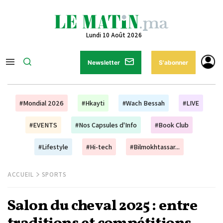
Lundi 10 Août 2026
Newsletter
S'abonner
#Mondial 2026
#Hkayti
#Wach Bessah
#LIVE
#EVENTS
#Nos Capsules d'Info
#Book Club
#Lifestyle
#Hi-tech
#Bilmokhtassar...
ACCUEIL
SPORTS
Salon du cheval 2025 : entre