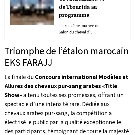
de Tbourida au
programme
La troisième journée du
Salon du cheval d’El
Jadida 2025 a été
marquée par une intensité
Triomphe de l’étalon marocain
particulière au niveau des
compétitions inscrites au
EKS FARAJJ
programme. Les férus du
pur-sang arabe ont ainsi
La finale du
Concours international Modèles et
pu admirer toute la beauté
de cette race à l’occasion
Allures des chevaux pur-sang arabes «Title
des épreuves
Show»
a tenu toutes ses promesses, offrant un
qualificatives du Concours
international Modèles et
spectacle d’une intensité rare. Dédiée aux
Allures des chevaux pur-
chevaux arabes pur-sang, la compétition a
sang arabes – Title Show.
Pour les passionnés de
électrisé le public par la qualité exceptionnelle
l’art ancestral de la
des participants, témoignant de toute la majesté
Tbourida, la journée a