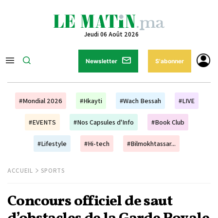
Jeudi 06 Août 2026
Newsletter
S'abonner
#Mondial 2026
#Hkayti
#Wach Bessah
#LIVE
#EVENTS
#Nos Capsules d'Info
#Book Club
#Lifestyle
#Hi-tech
#Bilmokhtassar...
ACCUEIL
SPORTS
Concours officiel de saut