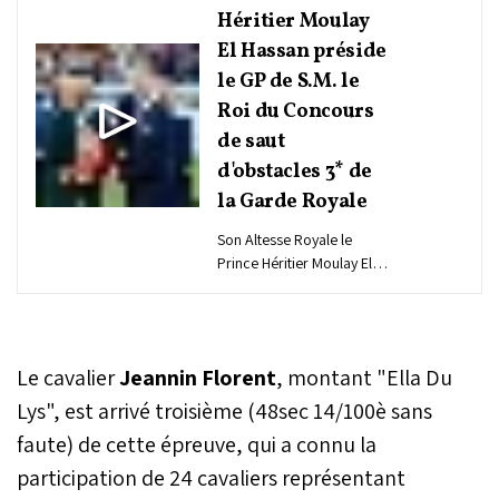
Héritier Moulay
El Hassan préside
le GP de S.M. le
Roi du Concours
de saut
d'obstacles 3* de
la Garde Royale
Son Altesse Royale le
Prince Héritier Moulay El
Hassan a présidé,
dimanche, le Grand Prix
de S.M. le Roi Mohammed
VI...
Le cavalier
Jeannin Florent
, montant "Ella Du
Lys", est arrivé troisième (48sec 14/100è sans
faute) de cette épreuve, qui a connu la
participation de 24 cavaliers représentant