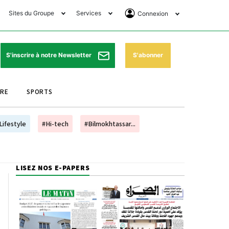
Sites du Groupe
Services
Connexion
lub Avantages
Horaires de prières
Se Connecter
e Matin Sports
Pharmacies de garde
Abonnement
S'abonner
S'inscrire à notre Newsletter
ssahraa
Météo
Archives ePaper
URE
SPORTS
e Matin Store
Programme TV
e Matin Annonces
Cinéma
Lifestyle
#Hi-tech
#Bilmokhtassar...
es Imprimeries du
Horaires de train
atin
Bourse
LISEZ NOS E-PAPERS
orocco Today Forum
ookclub