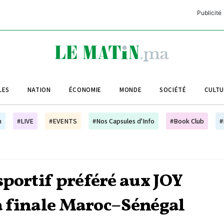
Publicité
C
L
A
LES
NATION
ÉCONOMIE
MONDE
SOCIÉTÉ
CULT
L
L
h
#LIVE
#EVENTS
#Nos Capsules d'Info
#Book Club
#
L
M
M
sportif préféré aux JOY
B
la finale Maroc–Sénégal