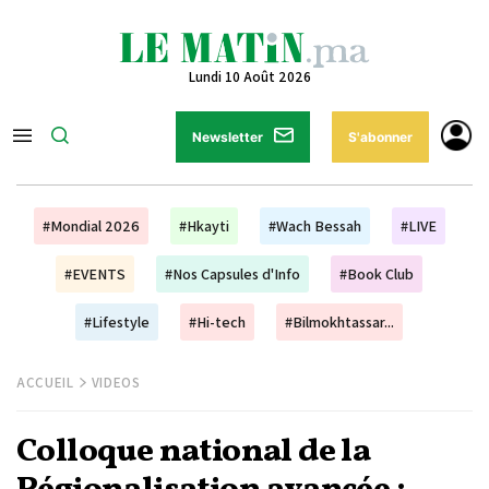
Lundi 10 Août 2026
Newsletter
S'abonner
#Mondial 2026
#Hkayti
#Wach Bessah
#LIVE
#EVENTS
#Nos Capsules d'Info
#Book Club
#Lifestyle
#Hi-tech
#Bilmokhtassar...
ACCUEIL
VIDEOS
Colloque national de la