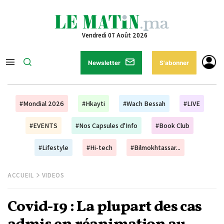
Vendredi 07 Août 2026
Newsletter
S'abonner
#Mondial 2026
#Hkayti
#Wach Bessah
#LIVE
#EVENTS
#Nos Capsules d'Info
#Book Club
#Lifestyle
#Hi-tech
#Bilmokhtassar...
ACCUEIL
VIDEOS
Covid-19 : La plupart des cas