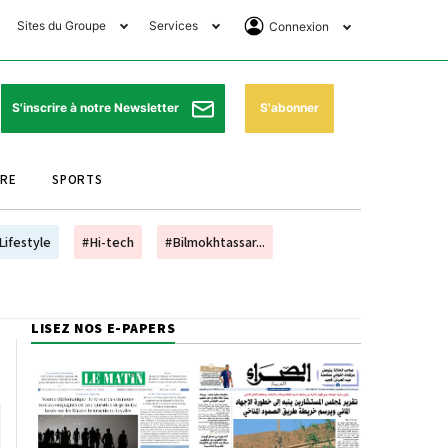
Sites du Groupe
Services
Connexion
lub Avantages
Horaires de prières
Se Connecter
e Matin Sports
Pharmacies de garde
Abonnement
S'abonner
S'inscrire à notre Newsletter
ssahraa
Météo
Archives ePaper
URE
SPORTS
e Matin Store
Programme TV
e Matin Annonces
Cinéma
Lifestyle
#Hi-tech
#Bilmokhtassar...
es Imprimeries du
Horaires de train
atin
Bourse
LISEZ NOS E-PAPERS
orocco Today Forum
ookclub