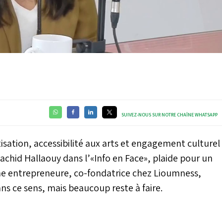
Video
SUIVEZ-NOUS SUR NOTRE CHAÎNE WHATSAPP
isation, accessibilité aux arts et engagement culturel
Rachid Hallaouy dans l’«Info en Face», plaide pour un
une entrepreneure, co-fondatrice chez Lioumness,
ns ce sens, mais beaucoup reste à faire.