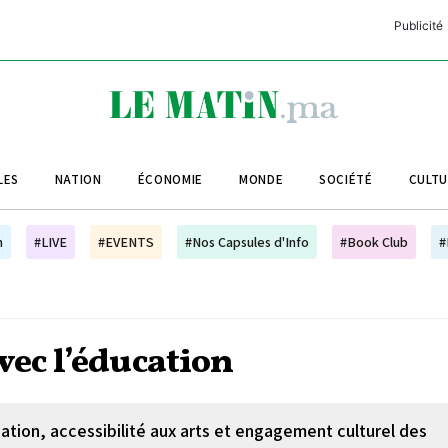
Publicité
C
L
A
LES
NATION
ÉCONOMIE
MONDE
SOCIÉTÉ
CULT
L
L
h
#LIVE
#EVENTS
#Nos Capsules d'Info
#Book Club
#
L
M
M
vec l’éducation
B
sation, accessibilité aux arts et engagement culturel des