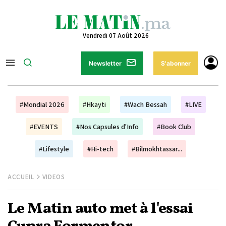
Vendredi 07 Août 2026
Newsletter
S'abonner
#Mondial 2026
#Hkayti
#Wach Bessah
#LIVE
#EVENTS
#Nos Capsules d'Info
#Book Club
#Lifestyle
#Hi-tech
#Bilmokhtassar...
ACCUEIL
VIDEOS
Le Matin auto met à l'essai