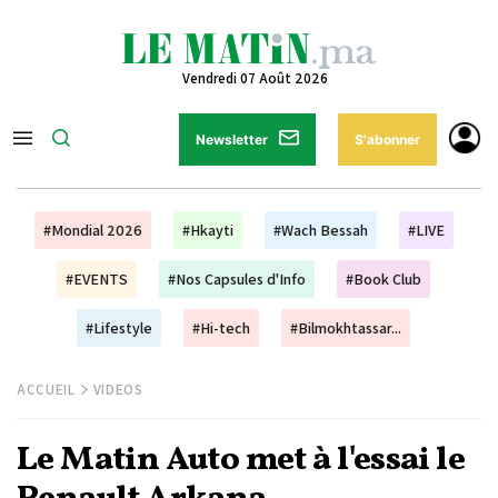
Vendredi 07 Août 2026
Newsletter
S'abonner
#Mondial 2026
#Hkayti
#Wach Bessah
#LIVE
#EVENTS
#Nos Capsules d'Info
#Book Club
#Lifestyle
#Hi-tech
#Bilmokhtassar...
ACCUEIL
VIDEOS
Le Matin Auto met à l'essai le