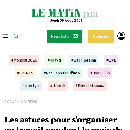
Jeudi 06 Août 2026
Newsletter
S'abonner
#Mondial 2026
#Hkayti
#Wach Bessah
#LIVE
#EVENTS
#Nos Capsules d'Info
#Book Club
#Lifestyle
#Hi-tech
#Bilmokhtassar...
ACCUEIL
VIDEOS
Les astuces pour s’organiser