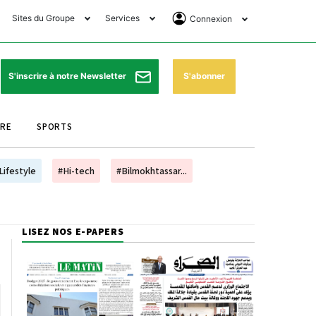
Sites du Groupe
Services
Connexion
lub Avantages
Horaires de prières
Se Connecter
e Matin Sports
Pharmacies de garde
Abonnement
S'abonner
S'inscrire à notre Newsletter
ssahraa
Météo
Archives ePaper
URE
SPORTS
e Matin Store
Programme TV
e Matin Annonces
Cinéma
Lifestyle
#Hi-tech
#Bilmokhtassar...
es Imprimeries du
Horaires de train
atin
Bourse
LISEZ NOS E-PAPERS
orocco Today Forum
ookclub