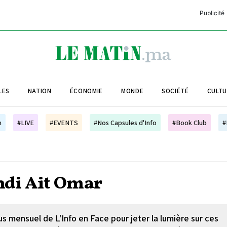
Publicité
C
L
A
LES
NATION
ÉCONOMIE
MONDE
SOCIÉTÉ
CULT
L
L
h
#LIVE
#EVENTS
#Nos Capsules d'Info
#Book Club
#
L
M
M
ehdi Ait Omar
B
s mensuel de L'Info en Face pour jeter la lumière sur ces