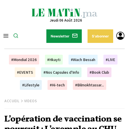
Jeudi 06 Août 2026
Newsletter
S'abonner
#Mondial 2026
#Hkayti
#Wach Bessah
#LIVE
#EVENTS
#Nos Capsules d'Info
#Book Club
#Lifestyle
#Hi-tech
#Bilmokhtassar...
ACCUEIL
VIDEOS
L’opération de vaccination se