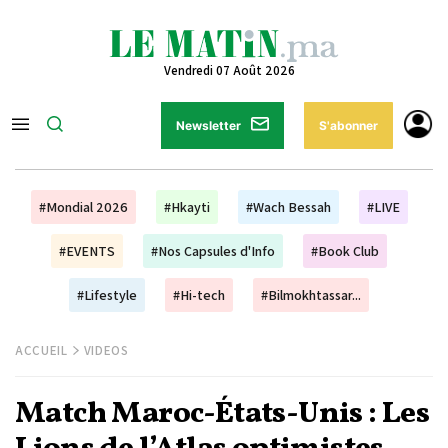
Vendredi 07 Août 2026
Newsletter
S'abonner
#Mondial 2026
#Hkayti
#Wach Bessah
#LIVE
#EVENTS
#Nos Capsules d'Info
#Book Club
#Lifestyle
#Hi-tech
#Bilmokhtassar...
ACCUEIL
VIDEOS
Match Maroc-États-Unis : Les