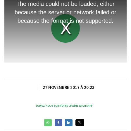
is
The media could not be loaded, either
a
modal
because the server or network failed or
window.
because the format is not supported.
Play
Video
|
27 NOVEMBRE 2017 À 20:23
SUIVEZ-NOUS SUR NOTRE CHAÎNE WHATSAPP