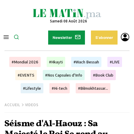
Samedi 08 Août 2026
Newsletter
S'abonner
#Mondial 2026
#Hkayti
#Wach Bessah
#LIVE
#EVENTS
#Nos Capsules d'Info
#Book Club
#Lifestyle
#Hi-tech
#Bilmokhtassar...
ACCUEIL
VIDEOS
Séisme d'Al-Haouz : Sa