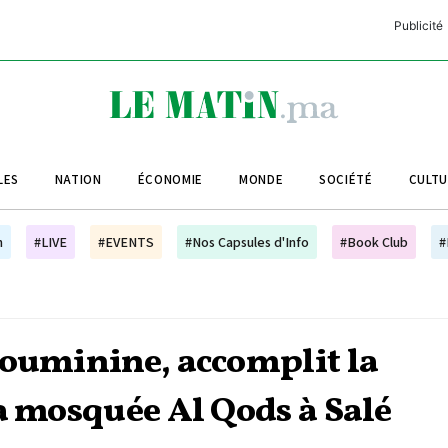
Publicité
C
L
A
LES
NATION
ÉCONOMIE
MONDE
SOCIÉTÉ
CULT
L
L
h
#LIVE
#EVENTS
#Nos Capsules d'Info
#Book Club
#
L
M
M
Mouminine, accomplit la
B
a mosquée Al Qods à Salé