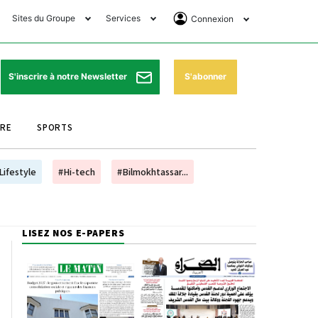
Sites du Groupe
Services
Connexion
lub Avantages
Horaires de prières
Se Connecter
e Matin Sports
Pharmacies de garde
Abonnement
S'abonner
S'inscrire à notre Newsletter
ssahraa
Météo
Archives ePaper
URE
SPORTS
e Matin Store
Programme TV
e Matin Annonces
Cinéma
Lifestyle
#Hi-tech
#Bilmokhtassar...
es Imprimeries du
Horaires de train
atin
Bourse
LISEZ NOS E-PAPERS
orocco Today Forum
ookclub