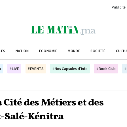
Publicité
C
L
A
LES
NATION
ÉCONOMIE
MONDE
SOCIÉTÉ
CULT
L
L
h
#LIVE
#EVENTS
#Nos Capsules d'Info
#Book Club
#
L
M
M
 Cité des Métiers et des
B
-Salé-Kénitra