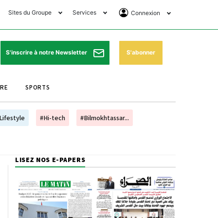
Sites du Groupe
Services
Connexion
lub Avantages
Horaires de prières
Se Connecter
e Matin Sports
Pharmacies de garde
Abonnement
S'abonner
S'inscrire à notre Newsletter
ssahraa
Météo
Archives ePaper
URE
SPORTS
e Matin Store
Programme TV
e Matin Annonces
Cinéma
Lifestyle
#Hi-tech
#Bilmokhtassar...
es Imprimeries du
Horaires de train
atin
Bourse
LISEZ NOS E-PAPERS
orocco Today Forum
ookclub