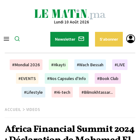
Lundi 10 Août 2026
Newsletter
S'abonner
#Mondial 2026
#Hkayti
#Wach Bessah
#LIVE
#EVENTS
#Nos Capsules d'Info
#Book Club
#Lifestyle
#Hi-tech
#Bilmokhtassar...
ACCUEIL
VIDEOS
Africa Financial Summit 2024