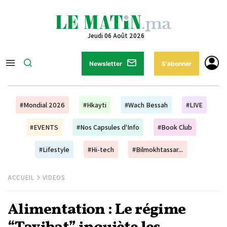
Jeudi 06 Août 2026
Newsletter
S'abonner
#Mondial 2026
#Hkayti
#Wach Bessah
#LIVE
#EVENTS
#Nos Capsules d'Info
#Book Club
#Lifestyle
#Hi-tech
#Bilmokhtassar...
ACCUEIL
VIDEOS
Alimentation : Le régime