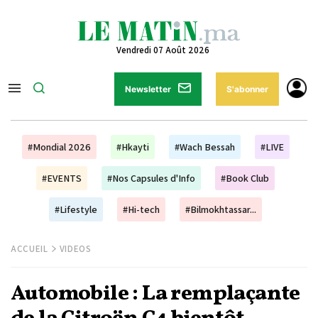
Vendredi 07 Août 2026
Newsletter
S'abonner
#Mondial 2026
#Hkayti
#Wach Bessah
#LIVE
#EVENTS
#Nos Capsules d'Info
#Book Club
#Lifestyle
#Hi-tech
#Bilmokhtassar...
ACCUEIL
VIDEOS
Automobile : La remplaçante