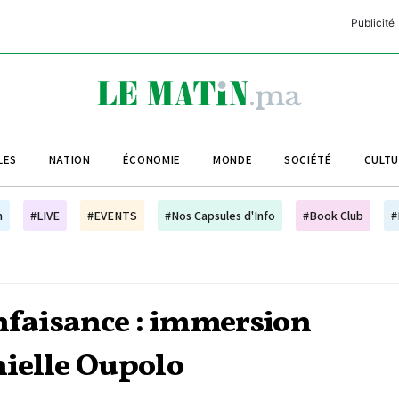
Publicité
C
L
A
LES
NATION
ÉCONOMIE
MONDE
SOCIÉTÉ
CULT
L
L
h
#LIVE
#EVENTS
#Nos Capsules d'Info
#Book Club
#
L
M
M
enfaisance : immersion
B
ielle Oupolo