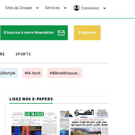
Sites du Groupe
Services
Connexion
lub Avantages
Horaires de prières
Se Connecter
e Matin Sports
Pharmacies de garde
Abonnement
S'abonner
S'inscrire à notre Newsletter
ssahraa
Météo
Archives ePaper
URE
SPORTS
e Matin Store
Programme TV
e Matin Annonces
Cinéma
Lifestyle
#Hi-tech
#Bilmokhtassar...
es Imprimeries du
Horaires de train
atin
Bourse
LISEZ NOS E-PAPERS
orocco Today Forum
ookclub