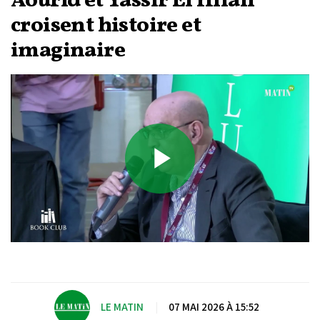
Aourid et Yassir El Hilali
croisent histoire et
imaginaire
Play
Video
LE MATIN
|
07 MAI 2026 À 15:52