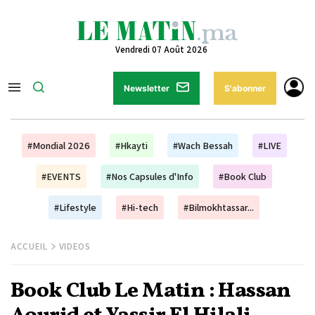
Vendredi 07 Août 2026
Newsletter
S'abonner
#Mondial 2026
#Hkayti
#Wach Bessah
#LIVE
#EVENTS
#Nos Capsules d'Info
#Book Club
#Lifestyle
#Hi-tech
#Bilmokhtassar...
ACCUEIL
VIDEOS
Book Club Le Matin : Hassan