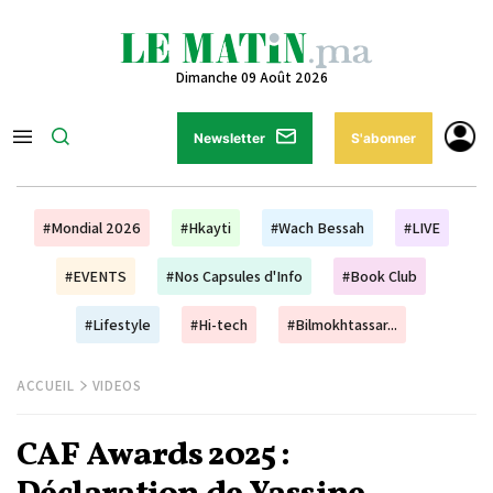
Dimanche 09 Août 2026
Newsletter
S'abonner
#Mondial 2026
#Hkayti
#Wach Bessah
#LIVE
#EVENTS
#Nos Capsules d'Info
#Book Club
#Lifestyle
#Hi-tech
#Bilmokhtassar...
ACCUEIL
VIDEOS
CAF Awards 2025 :