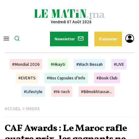
Vendredi 07 Août 2026
Newsletter
S'abonner
#Mondial 2026
#Hkayti
#Wach Bessah
#LIVE
#EVENTS
#Nos Capsules d'Info
#Book Club
#Lifestyle
#Hi-tech
#Bilmokhtassar...
ACCUEIL
VIDEOS
CAF Awards : Le Maroc rafle