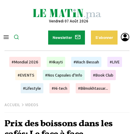
Vendredi 07 Août 2026
Newsletter
S'abonner
#Mondial 2026
#Hkayti
#Wach Bessah
#LIVE
#EVENTS
#Nos Capsules d'Info
#Book Club
#Lifestyle
#Hi-tech
#Bilmokhtassar...
ACCUEIL
VIDEOS
Prix des boissons dans les