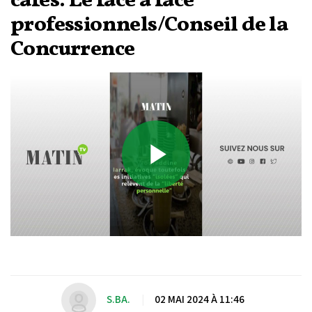
cafés: Le face à face
professionnels/Conseil de la
Concurrence
Play
Video
S.BA.
|
02 MAI 2024 À 11:46