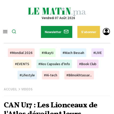
Vendredi 07 Août 2026
Newsletter
S'abonner
#Mondial 2026
#Hkayti
#Wach Bessah
#LIVE
#EVENTS
#Nos Capsules d'Info
#Book Club
#Lifestyle
#Hi-tech
#Bilmokhtassar...
ACCUEIL
VIDEOS
CAN U17 : Les Lionceaux de