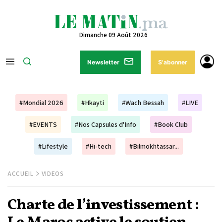
Dimanche 09 Août 2026
Newsletter
S'abonner
#Mondial 2026
#Hkayti
#Wach Bessah
#LIVE
#EVENTS
#Nos Capsules d'Info
#Book Club
#Lifestyle
#Hi-tech
#Bilmokhtassar...
ACCUEIL
VIDEOS
Charte de l’investissement :