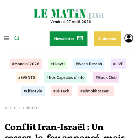
Vendredi 07 Août 2026
Newsletter
S'abonner
#Mondial 2026
#Hkayti
#Wach Bessah
#LIVE
#EVENTS
#Nos Capsules d'Info
#Book Club
#Lifestyle
#Hi-tech
#Bilmokhtassar...
ACCUEIL
VIDEOS
Conflit Iran-Israël : Un