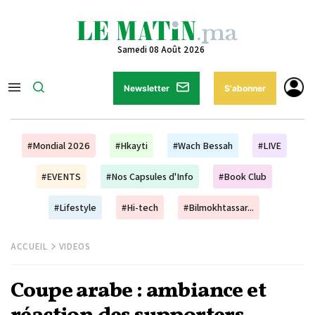
Samedi 08 Août 2026
Newsletter
S'abonner
#Mondial 2026
#Hkayti
#Wach Bessah
#LIVE
#EVENTS
#Nos Capsules d'Info
#Book Club
#Lifestyle
#Hi-tech
#Bilmokhtassar...
ACCUEIL
VIDEOS
Coupe arabe : ambiance et