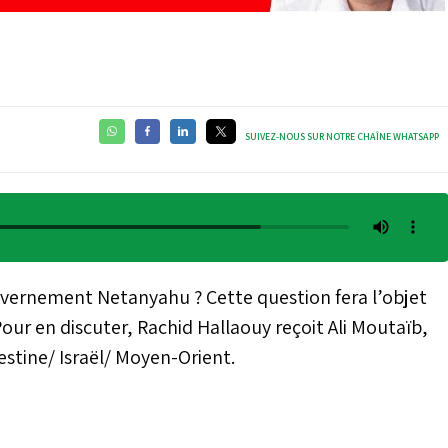
SUIVEZ-NOUS SUR NOTRE CHAÎNE WHATSAPP
gouvernement Netanyahu ? Cette question fera l’objet
Pour en discuter, Rachid Hallaouy reçoit Ali Moutaïb,
lestine/ Israël/ Moyen-Orient.