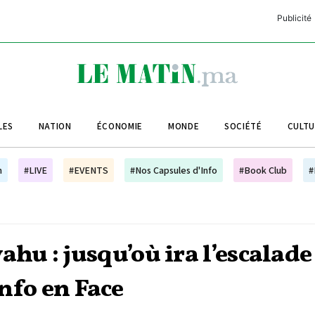
Publicité
C
L
A
LES
NATION
ÉCONOMIE
MONDE
SOCIÉTÉ
CULT
L
L
h
#LIVE
#EVENTS
#Nos Capsules d'Info
#Book Club
#
L
M
M
u : jusqu’où ira l’escalade
B
Info en Face