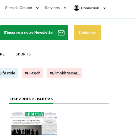
Sites du Groupe
Services
Connexion
lub Avantages
Horaires de prières
Se Connecter
e Matin Sports
Pharmacies de garde
Abonnement
S'abonner
S'inscrire à notre Newsletter
ssahraa
Météo
Archives ePaper
URE
SPORTS
e Matin Store
Programme TV
e Matin Annonces
Cinéma
Lifestyle
#Hi-tech
#Bilmokhtassar...
es Imprimeries du
Horaires de train
atin
Bourse
LISEZ NOS E-PAPERS
orocco Today Forum
ookclub