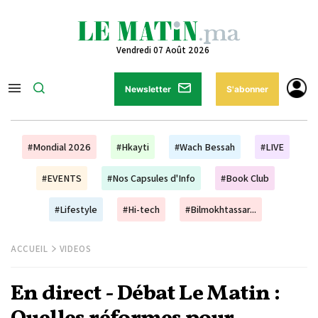
Vendredi 07 Août 2026
Newsletter
S'abonner
#Mondial 2026
#Hkayti
#Wach Bessah
#LIVE
#EVENTS
#Nos Capsules d'Info
#Book Club
#Lifestyle
#Hi-tech
#Bilmokhtassar...
ACCUEIL
VIDEOS
En direct - Débat Le Matin :