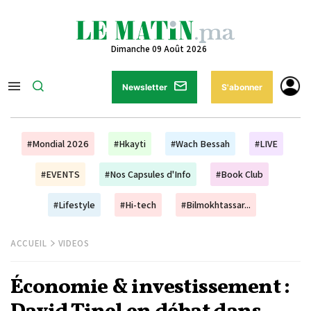
Dimanche 09 Août 2026
Newsletter
S'abonner
#Mondial 2026
#Hkayti
#Wach Bessah
#LIVE
#EVENTS
#Nos Capsules d'Info
#Book Club
#Lifestyle
#Hi-tech
#Bilmokhtassar...
ACCUEIL
VIDEOS
Économie & investissement :