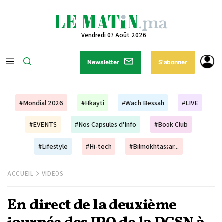
Vendredi 07 Août 2026
Newsletter
S'abonner
#Mondial 2026
#Hkayti
#Wach Bessah
#LIVE
#EVENTS
#Nos Capsules d'Info
#Book Club
#Lifestyle
#Hi-tech
#Bilmokhtassar...
ACCUEIL
VIDEOS
En direct de la deuxième