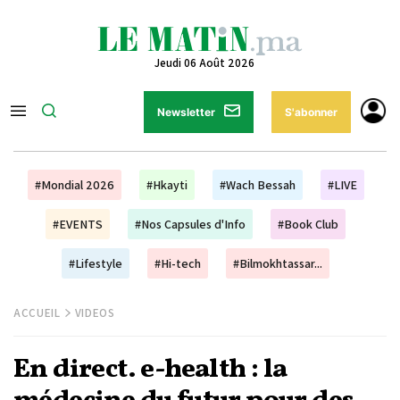
Jeudi 06 Août 2026
Newsletter
S'abonner
#Mondial 2026
#Hkayti
#Wach Bessah
#LIVE
#EVENTS
#Nos Capsules d'Info
#Book Club
#Lifestyle
#Hi-tech
#Bilmokhtassar...
ACCUEIL
VIDEOS
En direct. e-health : la