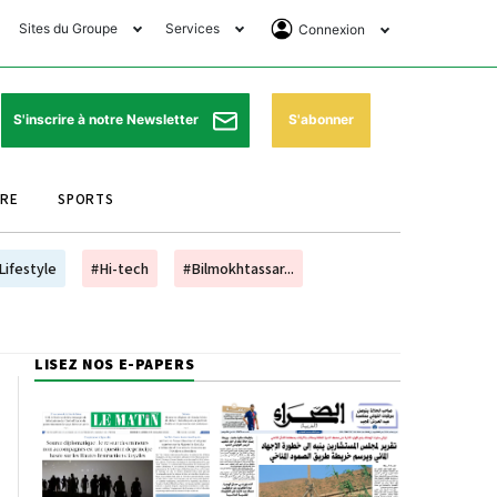
Sites du Groupe
Services
Connexion
lub Avantages
Horaires de prières
Se Connecter
e Matin Sports
Pharmacies de garde
Abonnement
S'abonner
S'inscrire à notre Newsletter
ssahraa
Météo
Archives ePaper
URE
SPORTS
e Matin Store
Programme TV
e Matin Annonces
Cinéma
Lifestyle
#Hi-tech
#Bilmokhtassar...
es Imprimeries du
Horaires de train
atin
Bourse
LISEZ NOS E-PAPERS
orocco Today Forum
ookclub