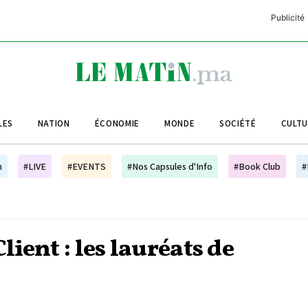
Publicité
C
L
A
LES
NATION
ÉCONOMIE
MONDE
SOCIÉTÉ
CULT
L
L
h
#LIVE
#EVENTS
#Nos Capsules d'Info
#Book Club
#
L
M
M
lient : les lauréats de
B