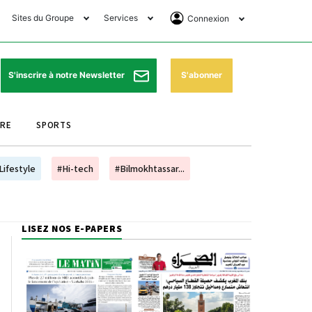
Sites du Groupe
Services
Connexion
lub Avantages
Horaires de prières
Se Connecter
e Matin Sports
Pharmacies de garde
Abonnement
S'abonner
S'inscrire à notre Newsletter
ssahraa
Météo
Archives ePaper
URE
SPORTS
e Matin Store
Programme TV
e Matin Annonces
Cinéma
Lifestyle
#Hi-tech
#Bilmokhtassar...
es Imprimeries du
Horaires de train
atin
Bourse
LISEZ NOS E-PAPERS
orocco Today Forum
ookclub