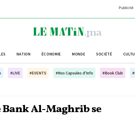
Publicité
C
L
A
LES
NATION
ÉCONOMIE
MONDE
SOCIÉTÉ
CULT
L
L
h
#LIVE
#EVENTS
#Nos Capsules d'Info
#Book Club
#
L
M
M
de Bank Al-Maghrib se
B