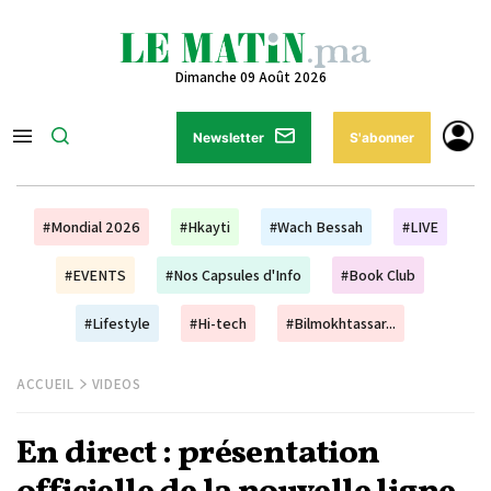
Dimanche 09 Août 2026
Newsletter
S'abonner
#Mondial 2026
#Hkayti
#Wach Bessah
#LIVE
#EVENTS
#Nos Capsules d'Info
#Book Club
#Lifestyle
#Hi-tech
#Bilmokhtassar...
ACCUEIL
VIDEOS
En direct : présentation