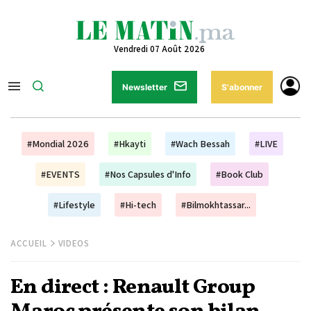
Vendredi 07 Août 2026
Newsletter
S'abonner
#Mondial 2026
#Hkayti
#Wach Bessah
#LIVE
#EVENTS
#Nos Capsules d'Info
#Book Club
#Lifestyle
#Hi-tech
#Bilmokhtassar...
ACCUEIL
VIDEOS
En direct : Renault Group