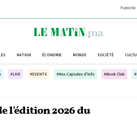
Publicité
C
L
A
LES
NATION
ÉCONOMIE
MONDE
SOCIÉTÉ
CULT
L
L
h
#LIVE
#EVENTS
#Nos Capsules d'Info
#Book Club
#
L
M
M
e l'édition 2026 du
B