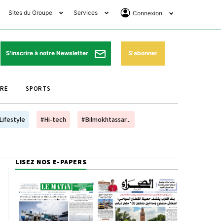
Sites du Groupe
Services
Connexion
lub Avantages
Horaires de prières
Se Connecter
e Matin Sports
Pharmacies de garde
Abonnement
S'abonner
S'inscrire à notre Newsletter
ssahraa
Météo
Archives ePaper
URE
SPORTS
e Matin Store
Programme TV
e Matin Annonces
Cinéma
Lifestyle
#Hi-tech
#Bilmokhtassar...
es Imprimeries du
Horaires de train
atin
Bourse
LISEZ NOS E-PAPERS
orocco Today Forum
ookclub