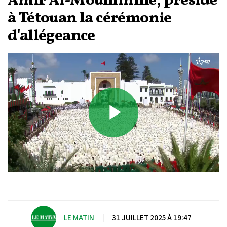
Amir Al-Mouminine, préside
à Tétouan la cérémonie
d'allégeance
Play
Video
LE MATIN
|
31 JUILLET 2025 À 19:47