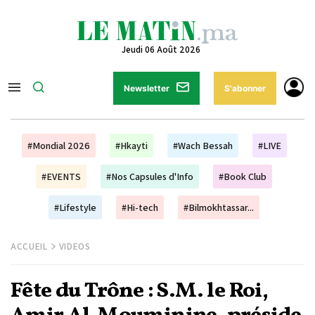
Jeudi 06 Août 2026
Newsletter
S'abonner
#Mondial 2026
#Hkayti
#Wach Bessah
#LIVE
#EVENTS
#Nos Capsules d'Info
#Book Club
#Lifestyle
#Hi-tech
#Bilmokhtassar...
ACCUEIL
VIDEOS
Fête du Trône : S.M. le Roi,