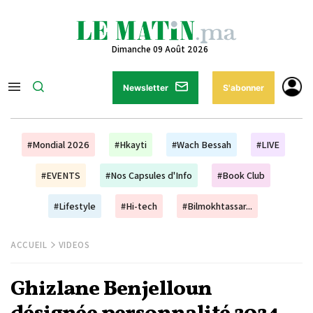
Dimanche 09 Août 2026
Newsletter
S'abonner
#Mondial 2026
#Hkayti
#Wach Bessah
#LIVE
#EVENTS
#Nos Capsules d'Info
#Book Club
#Lifestyle
#Hi-tech
#Bilmokhtassar...
ACCUEIL
VIDEOS
Ghizlane Benjelloun