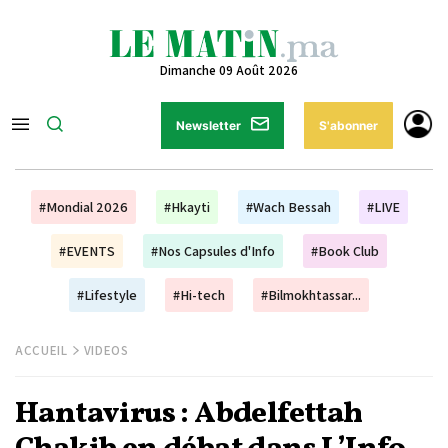
Dimanche 09 Août 2026
Newsletter
S'abonner
#Mondial 2026
#Hkayti
#Wach Bessah
#LIVE
#EVENTS
#Nos Capsules d'Info
#Book Club
#Lifestyle
#Hi-tech
#Bilmokhtassar...
ACCUEIL
VIDEOS
Hantavirus : Abdelfettah