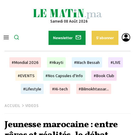
Samedi 08 Août 2026
Newsletter
S'abonner
#Mondial 2026
#Hkayti
#Wach Bessah
#LIVE
#EVENTS
#Nos Capsules d'Info
#Book Club
#Lifestyle
#Hi-tech
#Bilmokhtassar...
ACCUEIL
VIDEOS
Jeunesse marocaine : entre