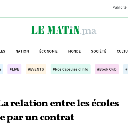
Publicité
C
L
A
LES
NATION
ÉCONOMIE
MONDE
SOCIÉTÉ
CULT
L
L
h
#LIVE
#EVENTS
#Nos Capsules d'Info
#Book Club
#
L
M
M
a relation entre les écoles
B
ée par un contrat