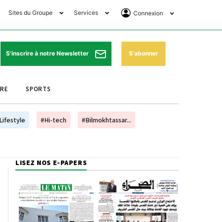
Sites du Groupe
Services
Connexion
lub Avantages
Horaires de prières
Se Connecter
e Matin Sports
Pharmacies de garde
Abonnement
S'abonner
S'inscrire à notre Newsletter
ssahraa
Météo
Archives ePaper
URE
SPORTS
e Matin Store
Programme TV
e Matin Annonces
Cinéma
Lifestyle
#Hi-tech
#Bilmokhtassar...
es Imprimeries du
Horaires de train
atin
Bourse
LISEZ NOS E-PAPERS
orocco Today Forum
ookclub