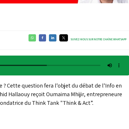
SUIVEZ-NOUS SUR NOTRE CHAÎNE WHATSAPP
 ? Cette question fera l’objet du débat de l’Info en
Rachid Hallaouy reçoit Oumaima Mhijir, entrepreneure
fondatrice du Think Tank "Think & Act”.