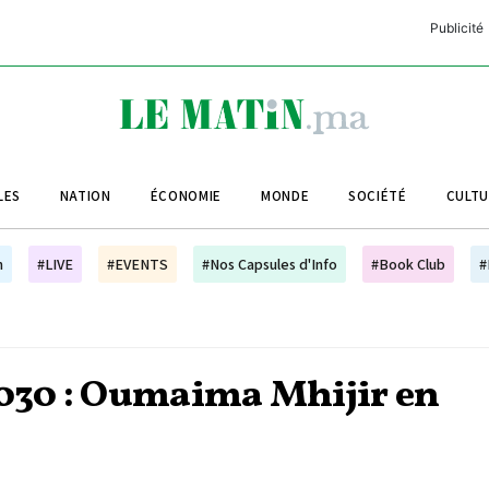
Publicité
C
L
A
LES
NATION
ÉCONOMIE
MONDE
SOCIÉTÉ
CULT
L
L
h
#LIVE
#EVENTS
#Nos Capsules d'Info
#Book Club
#
L
M
M
2030 : Oumaima Mhijir en
B