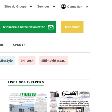
Sites du Groupe
Services
Connexion
lub Avantages
Horaires de prières
Se Connecter
e Matin Sports
Pharmacies de garde
Abonnement
S'abonner
S'inscrire à notre Newsletter
ssahraa
Météo
Archives ePaper
URE
SPORTS
e Matin Store
Programme TV
e Matin Annonces
Cinéma
Lifestyle
#Hi-tech
#Bilmokhtassar...
es Imprimeries du
Horaires de train
atin
Bourse
LISEZ NOS E-PAPERS
orocco Today Forum
ookclub