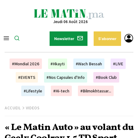
Jeudi 06 Août 2026
Newsletter
S'abonner
#Mondial 2026
#Hkayti
#Wach Bessah
#LIVE
#EVENTS
#Nos Capsules d'Info
#Book Club
#Lifestyle
#Hi-tech
#Bilmokhtassar...
ACCUEIL
VIDEOS
« Le Matin Auto » au volant du