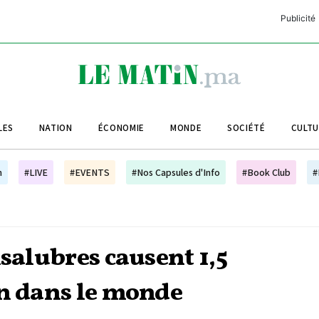
Publicité
C
L
A
LES
NATION
ÉCONOMIE
MONDE
SOCIÉTÉ
CULT
L
L
h
#LIVE
#EVENTS
#Nos Capsules d'Info
#Book Club
#
L
M
M
nsalubres causent 1,5
B
an dans le monde