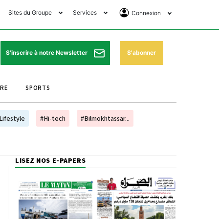
Sites du Groupe
Services
Connexion
lub Avantages
Horaires de prières
Se Connecter
e Matin Sports
Pharmacies de garde
Abonnement
S'abonner
S'inscrire à notre Newsletter
ssahraa
Météo
Archives ePaper
URE
SPORTS
e Matin Store
Programme TV
e Matin Annonces
Cinéma
Lifestyle
#Hi-tech
#Bilmokhtassar...
es Imprimeries du
Horaires de train
atin
Bourse
LISEZ NOS E-PAPERS
orocco Today Forum
ookclub