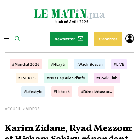
Jeudi 06 Août 2026
Newsletter
S'abonner
#Mondial 2026
#Hkayti
#Wach Bessah
#LIVE
#EVENTS
#Nos Capsules d'Info
#Book Club
#Lifestyle
#Hi-tech
#Bilmokhtassar...
ACCUEIL
VIDEOS
Karim Zidane, Ryad Mezzour